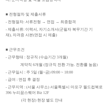
■
전형절차 및 제출서류
- 전형절차:
서류전형 → 면접
→ 최종합격
-
제출서류:
이력서
,
자기소개서(군필자 복무기간 기
재)
,
자격증 사본(면접 시 제출)
■
근무조건
-
근무형태
: 정규직 (수습기간 3개월)
계약직 6개월 (정규직 전환 가능. 전환률 높음)
-
근무일시
: 주 5일 (월~금) 09:00 ~ 18:00
-
급여
:
면접 후 결정
-
근무지역
:
(서울 사무소) 서울특별시 마포구 월드컵북로
396 누리꿈스퀘어 Biz 12F
(각 현장) 현장 별도 안내